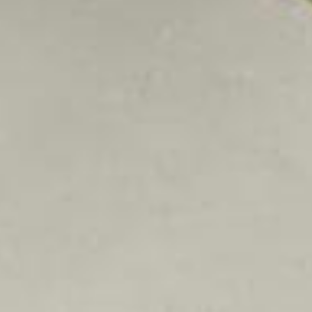
 sacada gourmet fechada em vidros que funciona como ambiente extra e
m garantida.
iços no entorno, ideal para quem busca praticidade sem abrir mão da lo