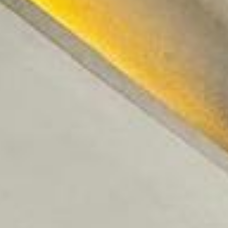
m qualquer estação do ano. A sala para dois ambientes e a área de
calização.