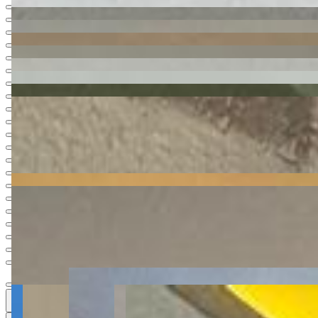
Ver todas
27
27
27 fotos
Vídeo
Mapa