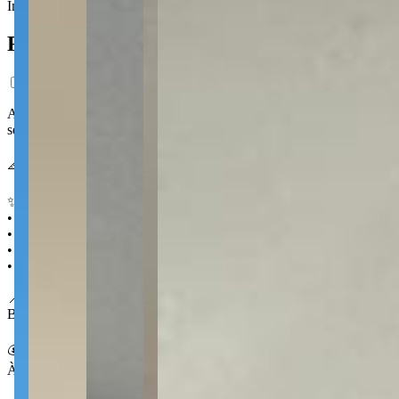
Imóvel em destaque
Mobiliado
Ficha do Imóvel
Apartamento semimobiliado de 65 m² no Vittace Jardim Carvalho, com
serviço equipada tornam o dia a dia prático, com uma vaga de garage
📐 65 m² 🛏️ 2 quartos 🛁 1 🚗 1
✨ Destaques
• Semimobiliado
• Sacada gourmet fechada em vidros
• Área de serviço
• Sala para dois ambientes
📍 No Jardim Carvalho
Bairro tradicional de Ponta Grossa, com boa oferta de comércio e serv
💰 Condições
À venda por R$ 300.000,00