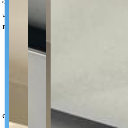
👉 Conheça o Vittace Jardim Carvalho e aproveite a sacada gourmet 
Ver mais
Principal
2
Dormitórios
1
Banheiro
1
Vagas de garagem
1
Sala
1
Cozinha
Tipo
:
Condomínio
Operação
:
Venda
Características