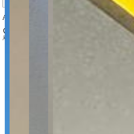
Apartamento à venda com 2 quartos no Vi
Ângelo Madalozzo, 330 - Jardim Carvalho - Ponta Grossa - PR - 84
2 quartos
2 quartos
1 banheiro
1 banheiro
1 vaga
1 vaga