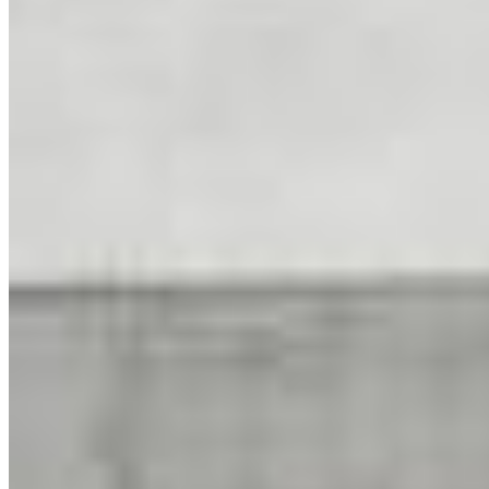
E-mail
contato@centralizeimoveis.com.br
Redes sociais
©
2026
-
Centralize Imóveis
.
Todos os direitos reservados.
Política de Privacidade
Termos de Uso
Desenvolvido por