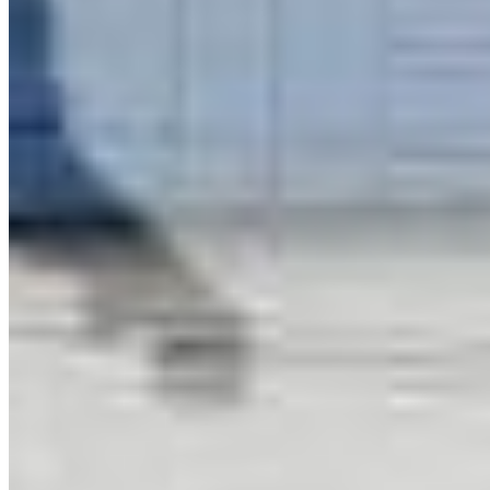
Ponta Grossa - PR
Ver localização
Entre em contato
WhatsApp
(42) 3323-6902
Plantão
(42) 98872-6301
Telefone
(42) 3323-6902