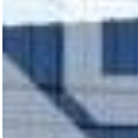
Centralize Imóveis - Imobiliária em Ponta Grossa, PR. CRECI
J5829
Links do site
Venda
Locação