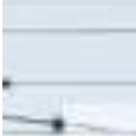
375 m² total
Imóvel em destaque
Barracão para alugar no Contorno - Ponta Grossa
R$
8.900
/mês
Ref:
310
Contorno, Ponta Grossa
2 banheiros
2 banheiros
400 m² total
400 m² total
VEJA MAIS
Mais informações
Nossa marca