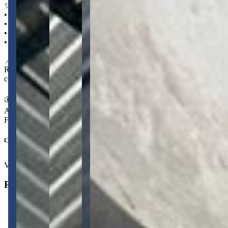
✨ Destaques
• Escritório integrado
• 6 vagas de estacionamento
• Cozinha com área de serviço
• Banheiro social com lavabo
📍 No Contorno
Região estratégica de Ponta Grossa para operações logísticas e
comerciais, com boa circulação viária.
💰 Condições
Aluguel sob consulta (valor já com desconto de pontualidade; IPTU,
FCI e condomínio aproximados)
👉 Fale com a Centralize e agende uma visita ao barracão
Ver mais
Principal
1
Banheiro
1