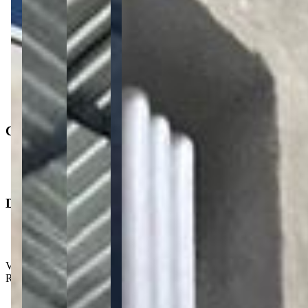
Cozinha
1
Lavabo
Tipo
:
Comercial
Subtipo
:
Barracão
Operação
:
Locação
Características
Área de serviço
Dimensões
Área total
:
500 m²
Valor de locação
:
R$
7.000,00
/mês
Valor FCI
: