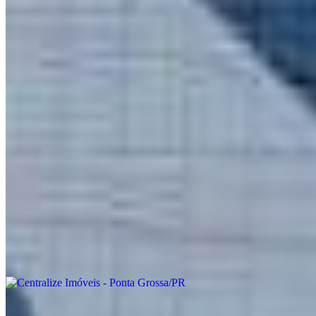
Anuncie seu imóvel
Avaliamos seu imóvel
Encomende seu imóvel
Financiamento
Quem somos
Localização
Fale conosco
Onde estamos
Centralize Imóveis - Ponta Grossa/PR