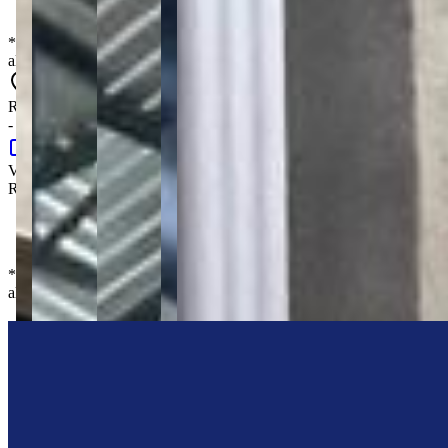
R$ 350,00
*
Os preços, disponibilidades e condições de pagamento poderão ser
alterados sem prévia comunicação.
Rua Professor Dias de Carvalho, 35 - Contorno - Ponta Grossa - PR
- 84026-030
Google Maps
Valor de locação
:
R$
7.000,00
/mês
Valor FCI
:
R$ 350,00
*
Os preços, disponibilidades e condições de pagamento poderão ser
alterados sem prévia comunicação.
Centralize Imóveis
“
Olá, tudo bom? Somos da Centralize Imóveis e estamos aqui pra te
ajudar!
”
Me chame no WhatsApp
Deixe uma mensagem