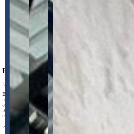
1 banheiro
1 banheiro
500 m² total
500 m² total
Ficha do Imóvel
Barracão de 500 m² no Contorno, com salão amplo de espaço
interno ideal para operações que precisam de área livre. Cozinha
com área de serviço, escritório equipado e banheiro social com
lavabo dão suporte à rotina administrativa, enquanto as seis vagas de
estacionamento facilitam o acesso de equipe e clientes.
📐 500 m² 🛁 1