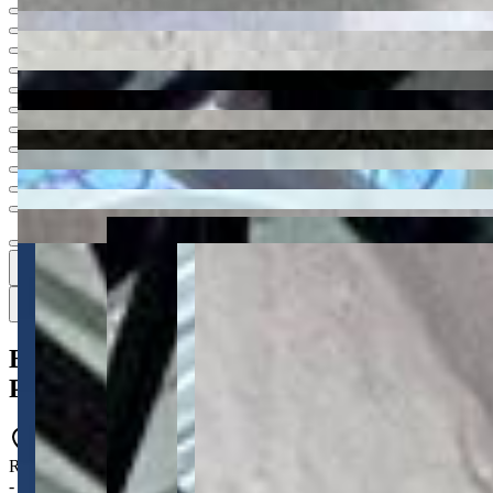
Ver todas
17
17
17 fotos
Mapa
Barracão para alugar no Contorno -
Ponta Grossa
4792
Rua Professor Dias de Carvalho, 35 - Contorno - Ponta Grossa - PR
- 84026-030