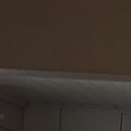
ia a dia sem abrir mão de espaço. O imóvel reúne cozinha, sala e área d
 comércios e vias principais da cidade.