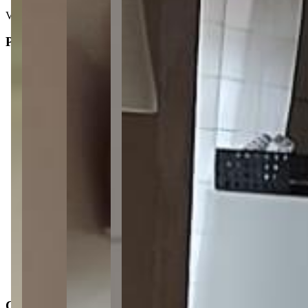
Ver mais
Principal
2
Dormitórios
1
Banheiro
2
Vagas de garagem
1
Sala
1
Cozinha
1
Lavabo
Tipo
:
Casa/Sobrado
Subtipo
:
Casa
Operação
:
Venda
Características