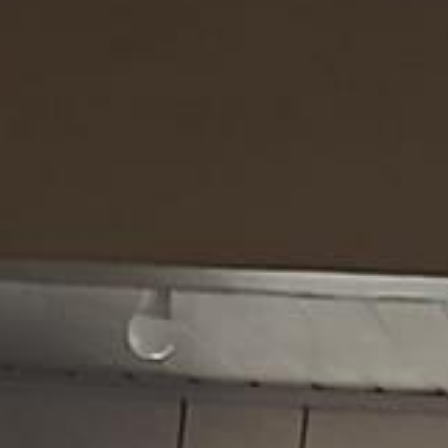
e serviço bem distribuídas, além de duas vagas cobertas para os