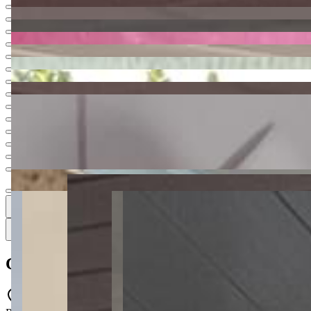
Ver todas
20
20
20 fotos
Mapa
Casa à venda com 2 quartos no Contorno -