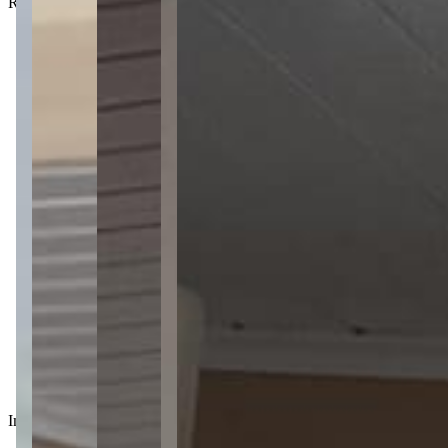
Rua Pinus, 321 - Contorno - Ponta Grossa - PR - 84061-330
2 quartos
2 quartos
1 banheiro
1 banheiro
2 vagas
2 vagas
100 m² total
100 m² total
Imóvel em destaque