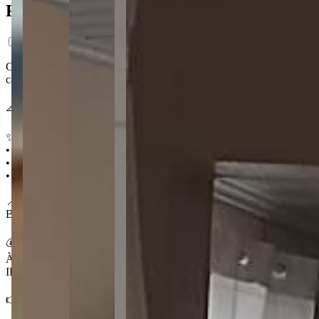
Ficha do Imóvel
Casa funcional no Contorno, ideal para quem procura praticidade no d
carros da família.
📐 100 m² 🛏️ 2 quartos 🛁 1 🚗 2
✨ Destaques
• Área de serviço independente
• 2 vagas de garagem coberta
• Edícula extra no terreno
📍 No Contorno
Bairro tranquilo e bem localizado de Ponta Grossa, com fácil acesso a
💰 Condições
À venda por R$ 300.000,00
IPTU R$ 46,00
👉 Fale com um corretor e visite essa casa no Contorno