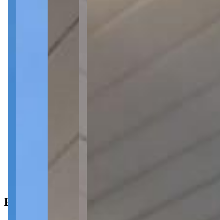
3 quartos
3 quartos
1 banheiro
1 banheiro
2 vagas
2 vagas
500 m² total
500 m² total
Ficha do Imóvel