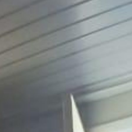
 mão do espaço externo: quintal amplo, churrasqueira própria e área de
o a comércio de bairro e boa vizinhança para quem busca tranquilidade n