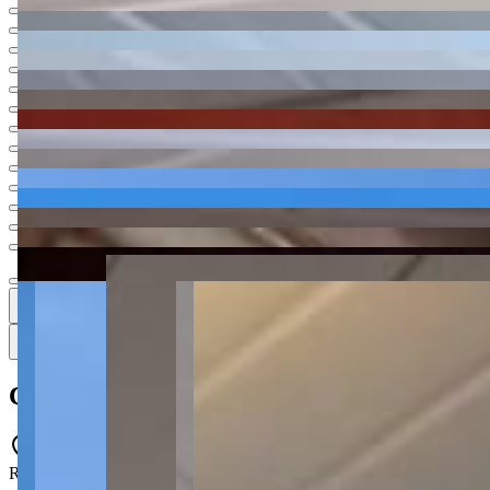
Ver todas
19
19
19 fotos
Mapa
Casa à venda com 3 quartos no Oficinas - 
Rua Aleixo García, 1355 - Oficinas - Ponta Grossa - PR - 84036-060