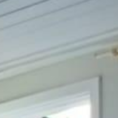
 serviço separada garantem dias de folga em casa. Os 3 quartos e a
o dia a dia.