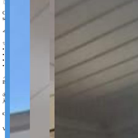
Casa espaçosa no Oficinas, pensada para quem quer conforto sem abrir
sala integrada à copa completam uma rotina prática para a família.
📐 85 m² 🛏️ 3 quartos 🛁 1 🚗 2
✨ Destaques
• Churrasqueira
• Área de serviço
• Amplo quintal
• 2 vagas de garagem
📍 No Oficinas
Bairro residencial e bem localizado em Ponta Grossa, com fácil acess
💰 Condições
À venda por R$ 380.000,00
👉 Fale com a Centralize e agende sua visita.
Ver mais