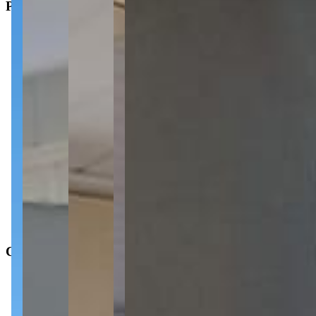
Principal
3
Dormitórios
1
Banheiro
2
Vagas de garagem
1
Sala
1
Cozinha
Tipo
:
Casa/Sobrado
Subtipo
:
Casa
Operação
:
Venda
Características
Área de serviço