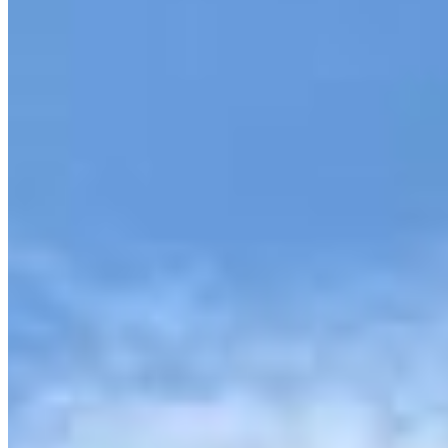
J5829
Links do site
Venda
Locação
Anuncie seu imóvel
Avaliamos seu imóvel
Encomende seu imóvel
Financiamento
Quem somos
Localização