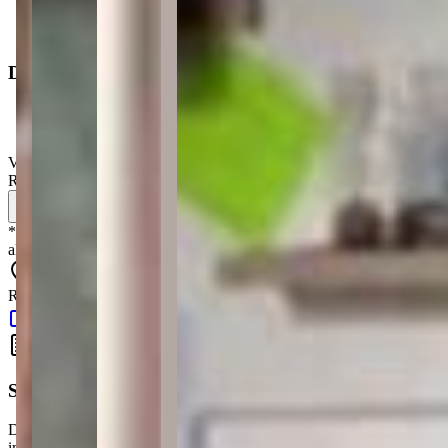
Portaria
Dimensões
Área total
:
50 m²
Valor de venda
:
R$
230.000,00
Simule seu financiamento
*
Os preços, disponibilidades e condições de pagamento poderão ser
alterados sem prévia comunicação.
RUA SABIA, 600 - CHAPADA - Ponta Grossa - PR - 84064-220
Google Maps
Simule seu Financiamento
Descubra quanto vai pagar por mês e planeje a compra do seu
imóvel