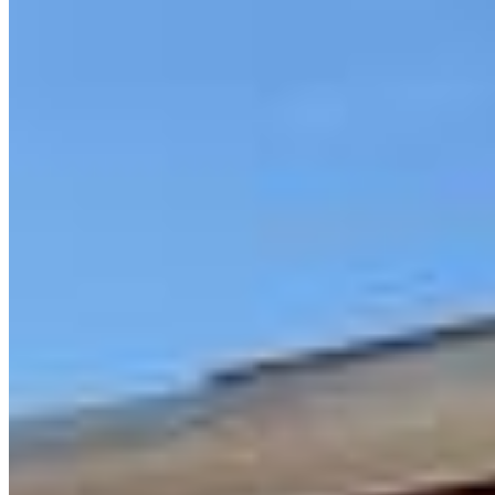
Plantão
(42) 98872-6301
Telefone
(42) 3323-6902
E-mail
contato@centralizeimoveis.com.br
Redes sociais
©
2026
-
Centralize Imóveis
.
Todos os direitos reservados.
Política de Privacidade
Termos de Uso
Desenvolvido por