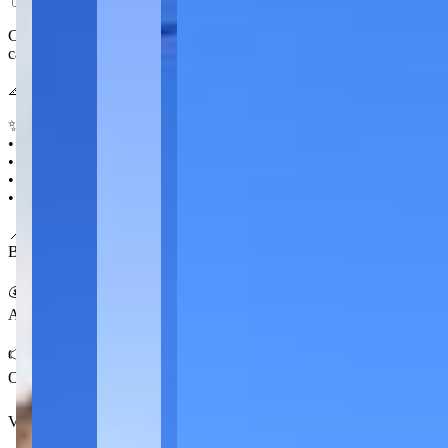
Com cinco salas na parte da frente e mais duas na edícula dos fundo
carros e localização central.
📐 180 m² 🚗 2
✨ Destaques
• 5 salas na frente, incluindo recepção
• Edícula com 2 salas e churrasqueira
• 2 banheiros sociais
• Despensa e área de serviço
📍 No Órfãs
Bairro central e bem localizado de Ponta Grossa, com boa visibilidad
💰 Condições
Aluguel com IPTU de R$ 300,00
👉 Consulte disponibilidade e agende uma visita.
O VALOR DO ALUGUEL JÁ ESTA COM O DESCONTO DE P
Ver mais