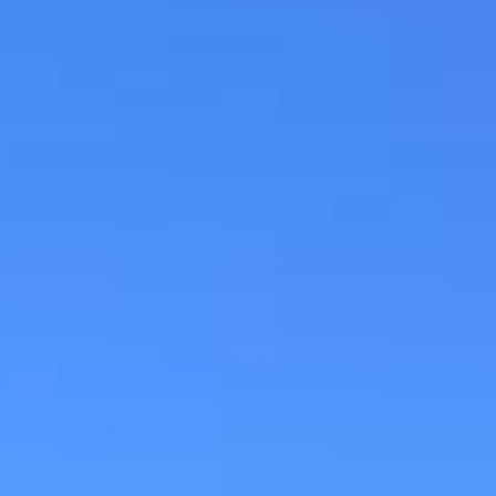
s, este imóvel comercial no Órfãs atende bem quem precisa de espaços s
e para negócios.
ONTUALIDADE(BÔNUS).