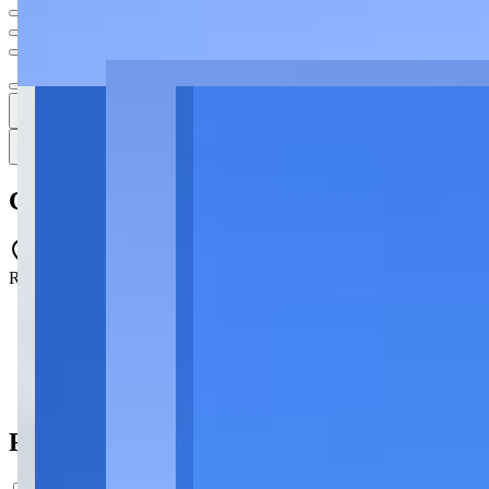
Ver todas
34
34
34 fotos
Mapa
Casa Comercial para alugar no Órfãs - Po
Rua Quintino Bocaiúva, 203 - Órfãs - Ponta Grossa - PR - 84015-43
2 vagas
2 vagas
Ficha do Imóvel