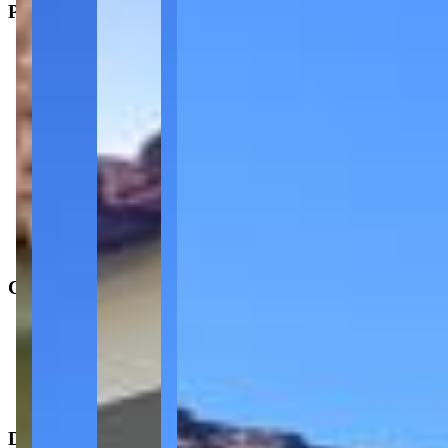
Principal
2
Vagas de garagem
7
Salas
1
Cozinha
Tipo
:
Casa/Sobrado
Subtipo
:
Casa
Operação
:
Locação
Características
Área de serviço
Despensa
Dimensões