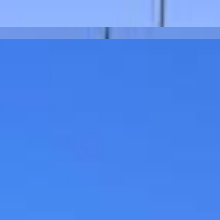
nta Grossa- PR
5497
0