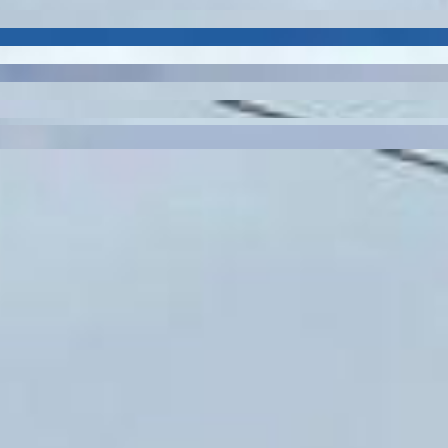
sa
2229