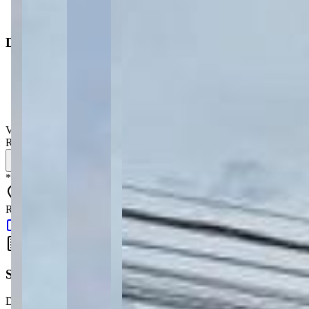
Operação
:
Venda
Dimensões
Área total
:
526 m²
Área do terreno
:
526 m²
Valor de venda
:
R$
900.000,00
Simule seu financiamento
*
Os preços, disponibilidades e condições de pagamento poderão ser 
Rua Siqueira Campos - Uvaranas - Ponta Grossa - PR - 84031-030
Google Maps
Simule seu Financiamento
Descubra quanto vai pagar por mês e planeje a compra do seu imóvel