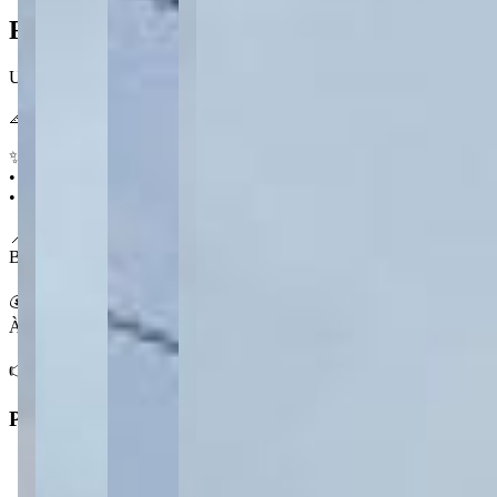
Ficha do Imóvel
Um terreno de 526 m² no Uvaranas, pronto para o projeto que você te
📐 526 m²
✨ Destaques
• Área ampla de 526 m²
• Bairro em expansão
📍 No Uvaranas
Bairro em franco desenvolvimento em Ponta Grossa, com infraestrutur
💰 Condições
À venda por R$ 900.000,00
👉 Fale com a Centralize e garanta esse terreno no Uvaranas.
Principal
Tipo
:
Terreno/Lote