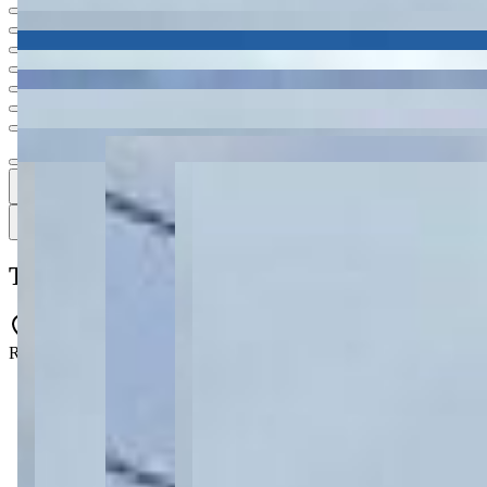
Ver todas
13
13
13 fotos
Mapa
Terreno à venda no Uvaranas - Ponta Gros
Rua Siqueira Campos - Uvaranas - Ponta Grossa - PR - 84031-030
526 m² total
526 m² total