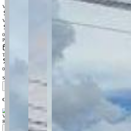
Valor do imóvel
Valor da entrada
0.0
% do valor do imóvel (mínimo recomendado: 20%)
Prazo (em meses)
Taxa de juros anual (%)
0.79
% ao mês
Sistema de amortização
Saiba mais
Simular
Ou simule direto em um banco parceiro
Valor de venda
:
R$
900.000,00
Simule seu financiamento