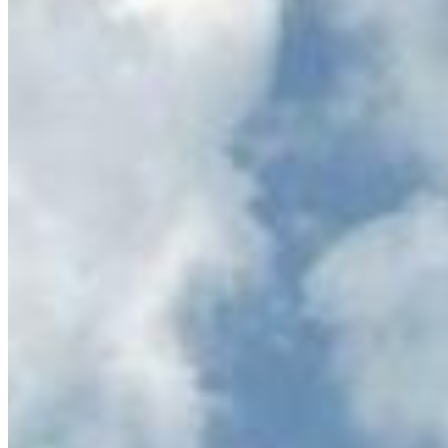
(42) 3323-6902
Plantão
(42) 98872-6301
Telefone
(42) 3323-6902
E-mail
contato@centralizeimoveis.com.br
Redes sociais
©
2026
-
Centralize Imóveis
.
Todos os direitos reservados.
Política de Privacidade
Termos de Uso