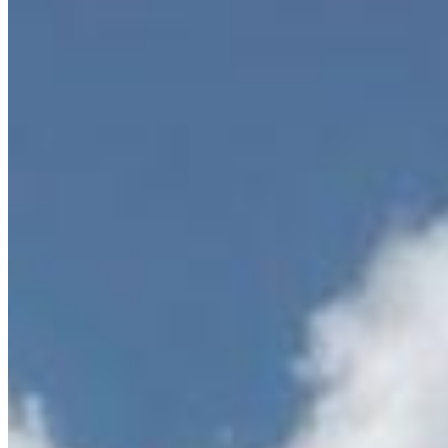
Centralize Imóveis - Imobiliária em Ponta Grossa, PR. CRECI
J5829
Links do site
Venda
Locação
Anuncie seu imóvel
Avaliamos seu imóvel
Encomende seu imóvel
Financiamento