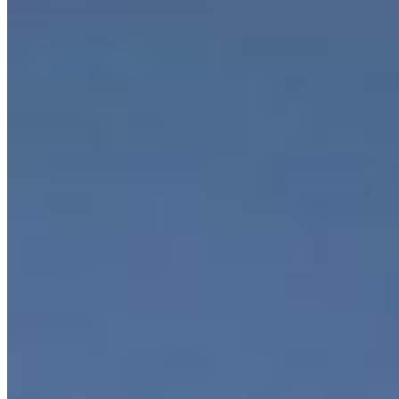
Estrela, Ponta Grossa
510 m² total
510 m² total
VEJA MAIS
Mais informações
Nossa marca