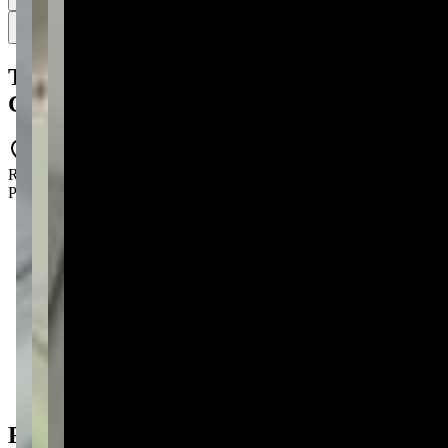
4
4 fotos
Mapa
Terreno para alugar no Estrela - Ponta
Grossa
5379
RUA ESTHER KEMMELMEIER, 45 - Estrela - Ponta Grossa -
PR - 84050-030
1 banheiro
1 banheiro
420 m² total
420 m² total
Ficha do Imóvel