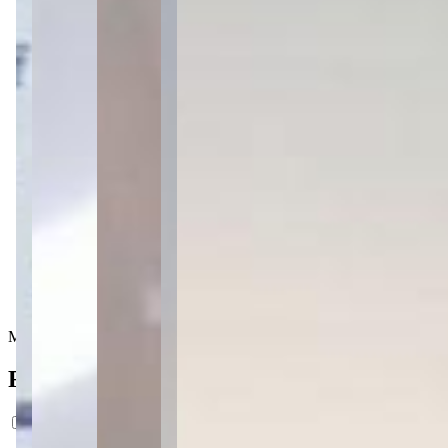
1 banheiro
3 vagas
3 vagas
331 m² priv.
331 m² priv.
331 m² total
331 m² total
Mobiliado
Ficha do Imóvel