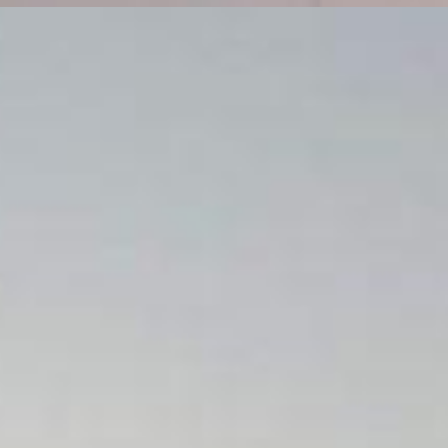
cio Renoir, Olarias - Ponta Grossa
868
00