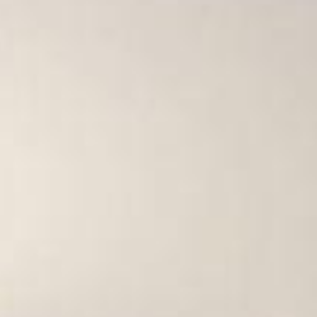
tes (sendo a master com closet e sacada) e mais 2 quartos, sendo 1
.