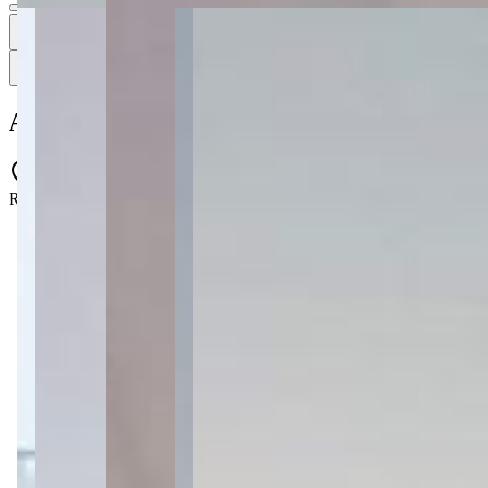
Ver todas
30
30
30 fotos
Mapa
Apartamento à venda com 2 suítes no Edifí
Rua Ermelino de Leão, 1097 - Olarias - Ponta Grossa - PR - 84035-0
2 quartos
2 quartos
Sendo 2 suítes
Sendo 2 suítes
1 banheiro