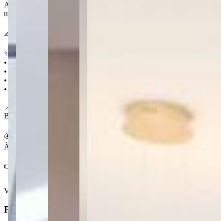
Apartamento novo e semi mobiliado no Edifício Renoir, no Olarias, co
usado como escritório, além de sala para dois ambientes, espaço gou
📐 331 m² 🛏️ 2 quartos (sendo 2 suítes) 🛁 1 🚗 3
✨ Destaques
• Planejados de alto padrão em toda a unidade
• Suíte master com closet e sacada
• Condomínio com 2 salões de festa, cinema e sala fitness
• Portaria 24h e próximo ao Parque Ambiental
📍 No Olarias
Bairro bem localizado de Ponta Grossa, próximo ao Parque Ambiental,
💰 Condições
À venda por R$ 1.350.000,00
👉 Conheça este apartamento no Edifício Renoir.
Ver mais
Principal