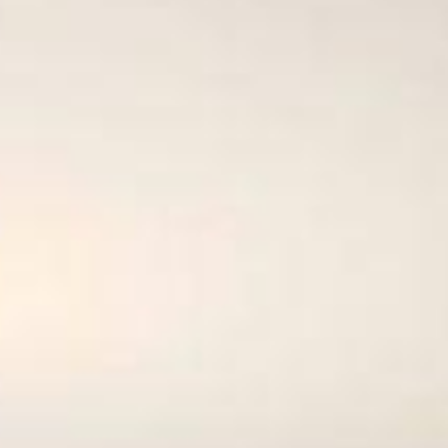
m 331 m² e planejados de alto padrão em todos os ambientes. São 2 suí
rmet e 3 vagas de garagem.
 com infraestrutura completa para quem busca praticidade no dia a dia