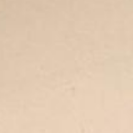
e churrasqueira completam o programa, com garagem para até 3 carros