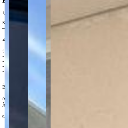
Ficha do Imóvel
Sobrado no Órfãs com 3 quartos, sendo 1 suíte, e sala ampla em dois 
— detalhe raro na região.
📐 138 m² 🛏️ 3 quartos (sendo 1 suíte) 🛁 1 🚗 3
✨ Destaques
• Garagem para 3 carros
• Área de churrasqueira
• Sala em 2 ambientes
• Lavabo e área de serviço
📍 No Órfãs
Bairro tradicional de Ponta Grossa, com boa oferta de comércio local
💰 Condições
À venda por R$ 590.000,00
👉 Agende sua visita a esse sobrado com 3 vagas no Órfãs.