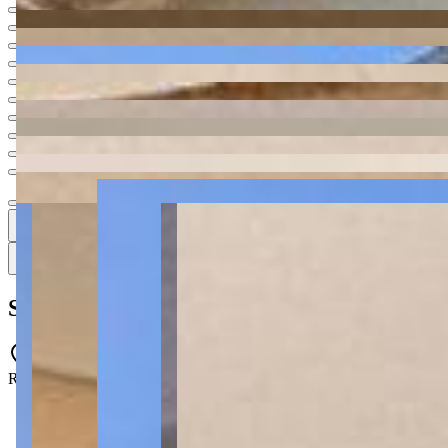
Ver todas
16
16
16 fotos
Mapa
Sobrado à venda com 3 quartos no Órfãs -
Rua Padre João Antônio - Órfãs - Ponta Grossa - PR - 84015-360
3 quartos