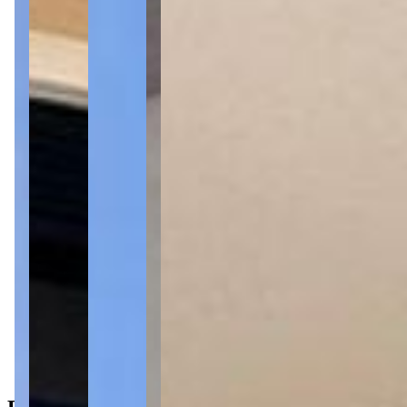
3 quartos
Sendo 1 suíte
Sendo 1 suíte
1 banheiro
1 banheiro
3 vagas
3 vagas
138 m² priv.
138 m² priv.