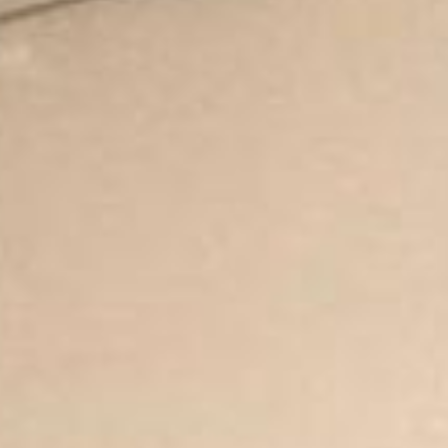
ambientes que garante conforto no dia a dia. Cozinha, lavabo e área d
 e proximidade ao centro da cidade.