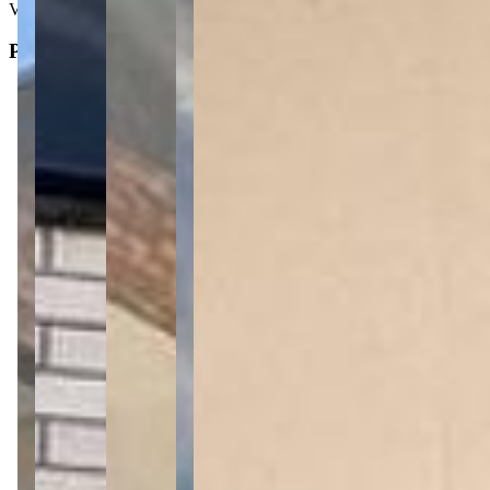
Ver mais
Principal
3
Dormitórios
1
Suíte
1
Banheiro
3
Vagas de garagem
2
Salas
1
Cozinha
1
Sacada
Tipo
:
Casa/Sobrado
Subtipo
:
Sobrado
Operação
:
Venda