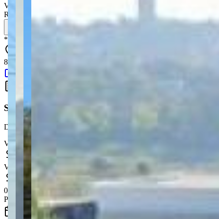
Valor de venda
:
R$
300.000,00
Simule seu financiamento
*
Os preços, disponibilidades e condições de pagamento poderão ser 
84026-350, 0 - Olarias - Ponta Grossa - PR - 84026-350
Google Maps
Simule seu Financiamento
Descubra quanto vai pagar por mês e planeje a compra do seu imóvel
Valor do imóvel
Valor da entrada
0.0
% do valor do imóvel (mínimo recomendado: 20%)
Prazo (em meses)