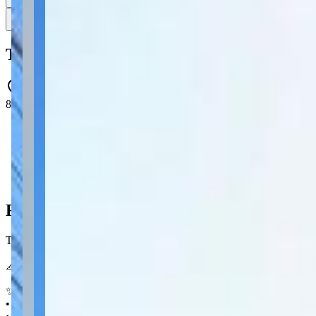
4
4 fotos
Mapa
Terreno à venda no Olarias - Ponta Grossa
84026-350, 0 - Olarias - Ponta Grossa - PR - 84026-350
420 m² total
420 m² total
Ficha do Imóvel
Terreno de esquina com 420 m² no Olarias, posição privilegiada pra qu
📐 420 m²
✨ Destaques
• Terreno de esquina