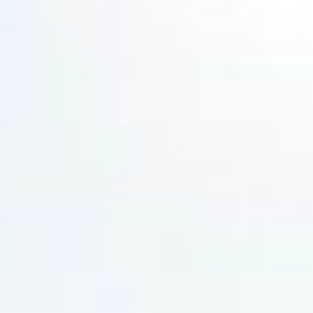
652
em valoriza visibilidade e dois acessos ao lote.