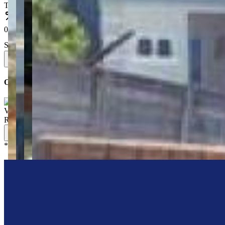
Taxa de juros anual (%)
0.79
% ao mês
Sistema de amortização
Saiba mais
Simular
Ou simule direto em um banco parceiro
Valor de venda
:
R$
300.000,00
Simule seu financiamento
*
Os preços, disponibilidades e condições de pagamento poderão ser 
Centralize Imóveis
“
Olá, tudo bom? Somos da Centralize Imóveis e estamos aqui pra te a
Me chame no WhatsApp
Deixe uma mensagem
Agendar Vi
Imóveis similares