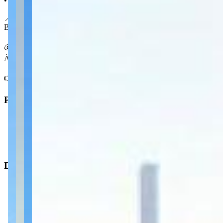
• Medidas 12 x 35 m
📍 No Olarias
Bairro tradicional de Ponta Grossa, com boa movimentação e proximi
💰 Condições
À venda por R$ 300.000,00
👉 Fale com a Centralize sobre este terreno de esquina no Olarias.
Principal
Tipo
:
Terreno/Lote
Operação
:
Venda
Dimensões
Área total
:
420 m²
Área do terreno
:
420 m²