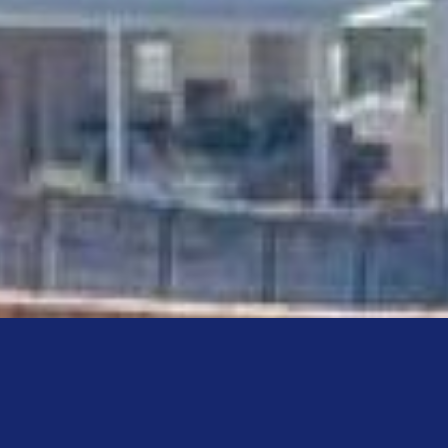
alterados sem prévia comunicação.
judar!
”
sita